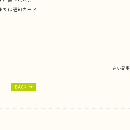
申請される方
たは通知カード
古い記事
BACK